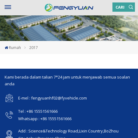
CARI
Rumah
2017
Kami berada dalam talian 7*24 jam untuk menjawab semua soalan
anda
E-mel : fengyuanhf02@fyvehicle.com
Tel : +86 15551561666
Whatsapp : +86 15551561666
Add : Science&Technology Road,Lixin Country,BoZhou