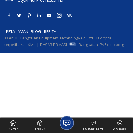
City,Anhui Province,China
PETA LAMAN
BLOG
BERITA
© AnHui FengYuan Equipment Technology Co.,Ltd. Hak cipta
terpelihara.
XML
|
DASAR PRIVASI
Rangkaian IPv6 disokong
Rumah
Produk
Hubungi Kami
Whatsapp