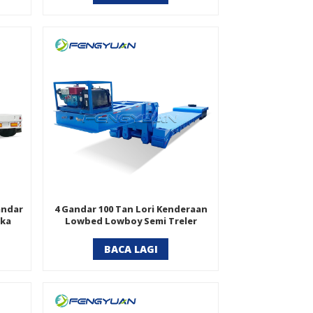
andar
4 Gandar 100 Tan Lori Kenderaan
ika
Lowbed Lowboy Semi Treler
BACA LAGI