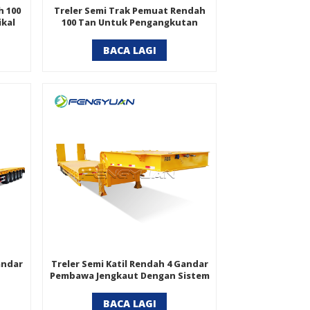
h 100
Treler Semi Trak Pemuat Rendah
kal
100 Tan Untuk Pengangkutan
Jentera Jengkaut
BACA LAGI
andar
Treler Semi Katil Rendah 4 Gandar
Pembawa Jengkaut Dengan Sistem
Kawalan ABS
BACA LAGI