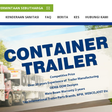
PERMINTAAN SEBUTHARGA
MALAY
KENDERAAN SANITASI
FAQ
BERITA
KES
HUBUNGI KAMI
English
French
Русский язык
Español
Português
Malay
ภาษา
بالعربية