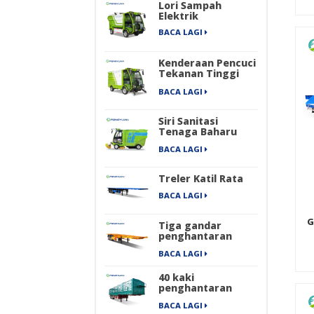
Lori Sampah
Elektrik
BACA LAGI
Kenderaan Pencuci
Tekanan Tinggi
Elektrik
BACA LAGI
Siri Sanitasi
Tenaga Baharu
Empat Roda
BACA LAGI
Penyapu Jalan
Industri Elektrik
Tulen
Treler Katil Rata
BACA LAGI
G
Tiga gandar
penghantaran
kontena
BACA LAGI
mengangkut
treler separuh
40 kaki
rangka
penghantaran
barang berat
BACA LAGI
pengangkutan