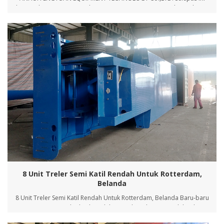
dipanggil "FengYuan" Syarikat FengYuan 30 Unit Semi Treler Dieksport
Ke TanzaniaGambar Penghantaran Treler Semi Katil Rata 40FT 3
Gandar Gambar Penghantaran Semi Treler Katil Rendah 3 Gandar
8 Unit Treler Semi Katil Rendah Untuk Rotterdam,
Belanda
8 Unit Treler Semi Katil Rendah Untuk Rotterdam, Belanda Baru-baru
ini, 8 unit semi treler katil rendah yang ditandatangani oleh rakan
sekerja dari jabatan Perdagangan Luar Negeri dan pelanggan dari