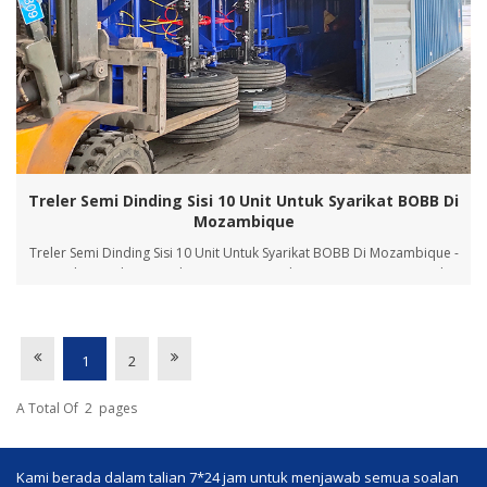
Treler Semi Dinding Sisi 10 Unit Untuk Syarikat BOBB Di
Mozambique
Treler Semi Dinding Sisi 10 Unit Untuk Syarikat BOBB Di Mozambique -
-----Tabur pada musim bunga, tanam pada musim panas, tuai pada
musim luruh, dan simpan pada musim sejuk Minggu ini masih musim
penghantaran yang sibuk, dan pesanan yang ditandatangani dihantar
secara berturut-turut. Orang...
1
2
A Total Of
2
Pages
Kami berada dalam talian 7*24 jam untuk menjawab semua soalan