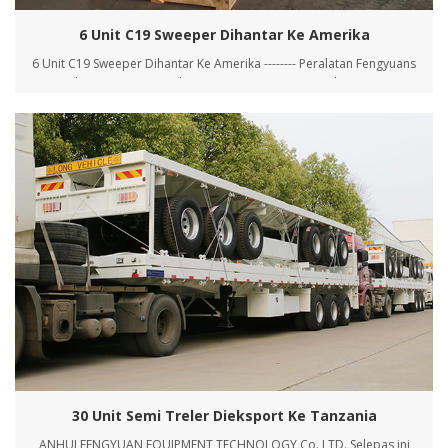
6 Unit C19 Sweeper Dihantar Ke Amerika
6 Unit C19 Sweeper Dihantar Ke Amerika -------- Peralatan Fengyuans
menembusi pasaran AS Kilang FengYuan mempunyai hari pemuatan
yang sibuk pada 12 Januari 2022 , dengan kumpulan peralatan sanitasi
tenaga baharu, penyapu C19, untuk dihantar ke Long Beach, Amerika
Syarikat, sedang dipasang. Penyapu...
30 Unit Semi Treler Dieksport Ke Tanzania
ANHUI FENGYUAN EQUIPMENT TECHNOLOGY Co.,LTD. Selepas ini