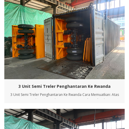
Rotterdam, Belanda, sedang dalam penghantaran panas. Ini juga
menunjukkan bahawa produk separa trel...
3 Unit Semi Treler Penghantaran Ke Rwanda
3 Unit Semi Treler Penghantaran Ke Rwanda Cara Memuatkan: Atas
permintaan pelanggan, treler itu mengguna pakai treler dipasang
yang baru dibangunkan, dan mengawal ketat dari aspek
pembangunan, reka bentuk, pengeluaran, pembuatan, pemeriksaan
dan lain-lain, untuk merealisasikan pemasangan tiga trele...