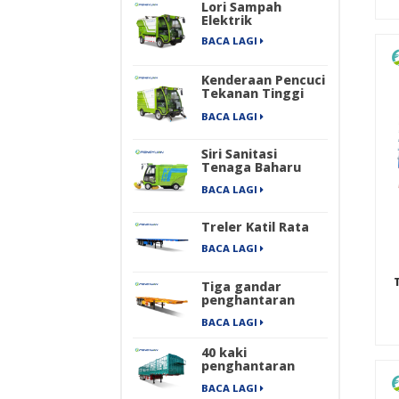
Lori Sampah
Elektrik
BACA LAGI
Kenderaan Pencuci
Tekanan Tinggi
Elektrik
BACA LAGI
Siri Sanitasi
Tenaga Baharu
Empat Roda
BACA LAGI
Penyapu Jalan
Industri Elektrik
Tulen
Treler Katil Rata
BACA LAGI
Tiga gandar
penghantaran
kontena
BACA LAGI
mengangkut
treler separuh
40 kaki
rangka
penghantaran
barang berat
BACA LAGI
pengangkutan