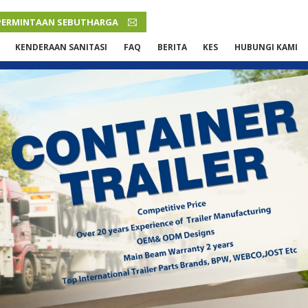
PERMINTAAN SEBUTHARGA
MALAY
KENDERAAN SANITASI
FAQ
BERITA
KES
HUBUNGI KAMI
English
French
Русский язык
Español
Português
Malay
ภาษา
بالعربية