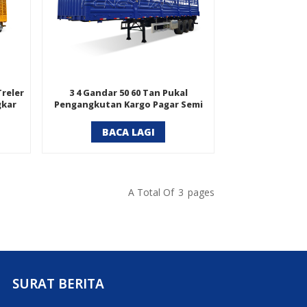
reler
3 4 Gandar 50 60 Tan Pukal
gkar
Pengangkutan Kargo Pagar Semi
uh
Treler
BACA LAGI
A Total Of
3
Pages
SURAT BERITA