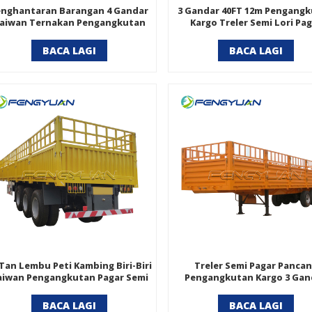
enghantaran Barangan 4 Gandar
3 Gandar 40FT 12m Pengang
aiwan Ternakan Pengangkutan
Kargo Treler Semi Lori Pa
Kargo Pagar Semi Treler
BACA LAGI
BACA LAGI
 Tan Lembu Peti Kambing Biri-Biri
Treler Semi Pagar Panca
aiwan Pengangkutan Pagar Semi
Pengangkutan Kargo 3 Gan
Treler
Untuk Syarikat Pengangku
BACA LAGI
BACA LAGI