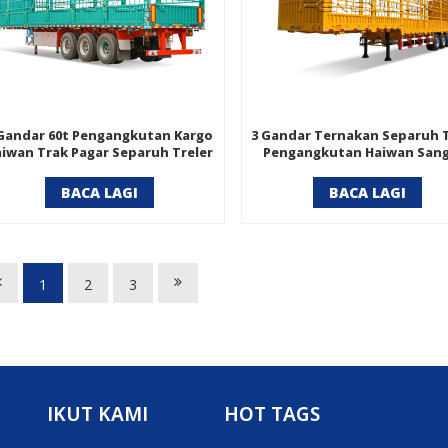
 Gandar 60t Pengangkutan Kargo
3 Gandar Ternakan Separuh T
iwan Trak Pagar Separuh Treler
Pengangkutan Haiwan San
Jatuh Pagar Treler Separ
BACA LAGI
BACA LAGI
1
2
3
IKUT KAMI
HOT TAGS