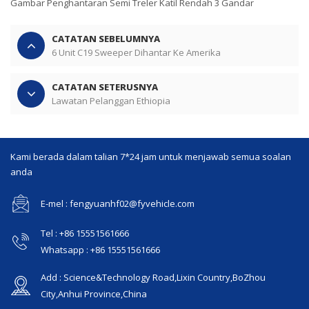
Gambar Penghantaran Semi Treler Katil Rendah 3 Gandar
CATATAN SEBELUMNYA
6 Unit C19 Sweeper Dihantar Ke Amerika
CATATAN SETERUSNYA
Lawatan Pelanggan Ethiopia
Kami berada dalam talian 7*24 jam untuk menjawab semua soalan
anda
E-mel : fengyuanhf02@fyvehicle.com
Tel : +86 15551561666
Whatsapp : +86 15551561666
Add : Science&Technology Road,Lixin Country,BoZhou
City,Anhui Province,China