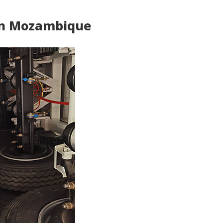
Deutsch
nan Mozambique
Türkçe