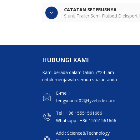
CATATAN SETERUSNYA
9 unit Trailer Semi Flatbed Diekspor
HUBUNGI KAMI
Kami berada dalam talian 7*24 jam
untuk menjawab semua soalan anda
E-mel :
fengyuanhf02@fyvehicle.com
Tel : +86 15551561666
Whatsapp : +86 15551561666
Add : Science&Technology