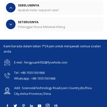
SEBELUMNYA
Apakah treler separuh rata?
SETERUSNYA
Pelanggan Rusia Melawat Kilang
Kami berada dalam talian 7*24 jam untuk menjawab semua soalan
anda
E-mel : fengyuanhf02@fyvehicle.com
Tel : +86 15551561666
Whatsapp : +86 15551561666
Add : Science&Technology Road,Lixin Country,BoZhou
City,Anhui Province,China