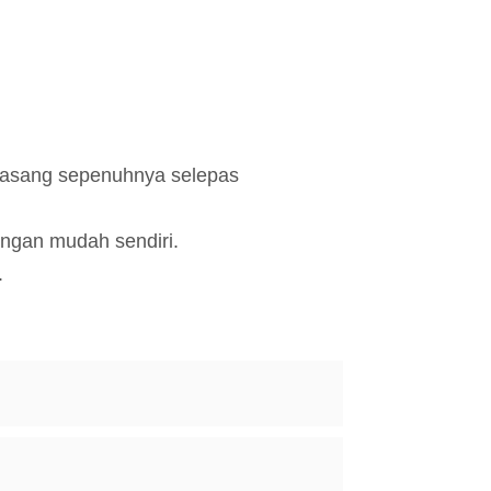
Deutsch
Türkçe
dipasang sepenuhnya selepas
engan mudah sendiri.
.