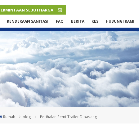
PERMINTAAN SEBUTHARGA
MALAY
KENDERAAN SANITASI
FAQ
BERITA
KES
HUBUNGI KAMI
English
French
Русский язык
Español
Português
Malay
Rumah
blog
Perihalan Semi-Trailer Dipasang
ภาษา
بالعربية