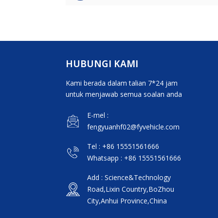
HUBUNGI KAMI
Kami berada dalam talian 7*24 jam
untuk menjawab semua soalan anda
E-mel :
fengyuanhf02@fyvehicle.com
Tel : +86 15551561666
Whatsapp : +86 15551561666
Add : Science&Technology
Road,Lixin Country,BoZhou
City,Anhui Province,China