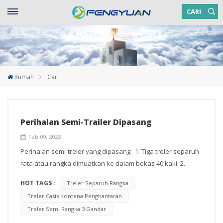
CARI
Rumah
Cari
Perihalan Semi-Trailer Dipasang
Feb 09, 2023
Perihalan semi-treler yang dipasang 1. Tiga treler separuh
rata atau rangka dimuatkan ke dalam bekas 40 kaki. 2.
Suspensi dan bahagian belakang tidak dikimpal tetapi
HOT TAGS :
Treler Separuh Rangka
dipasang dengan bolt. Treler boleh dipasang sepenuhnya
Treler Casis Kontena Penghantaran
selepas memunggah 3. Untuk memudahkan pemuatan,
Treler Semi Rangka 3 Gandar
eufroe tidak dikimpal dan boleh dikendalikan dan dikimpal