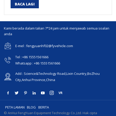
dengan mudah sendiri. 4. Status bahagian rehat adalah
BACA LAGI
sama seperti dua treler yang dimasukkan ke dalam satu
bekas.
Kami berada dalam talian 7*24 jam untuk menjawab semua soalan
anda
E-mel : fengyuanhf02@fyvehicle.com
Tel : +86 15551561666
Whatsapp : +86 15551561666
Add : Science&Technology Road,Lixin Country,BoZhou
City,Anhui Province,China
PETA LAMAN
BLOG
BERITA
© AnHui FengYuan Equipment Technology Co.,Ltd. Hak cipta