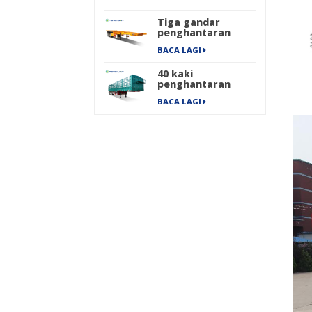
Tiga gandar
penghantaran
kontena
BACA LAGI
mengangkut
treler separuh
40 kaki
rangka
penghantaran
barang berat
BACA LAGI
pengangkutan
kargo treler
separuh pagar