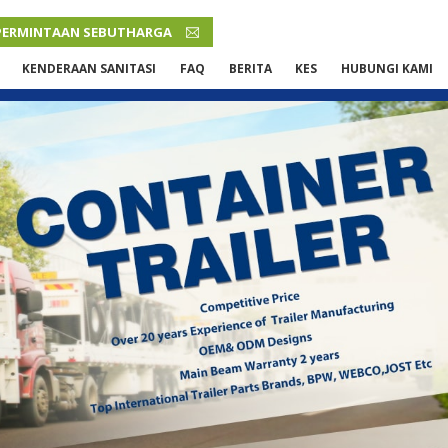
PERMINTAAN SEBUTHARGA
MALAY
KENDERAAN SANITASI
FAQ
BERITA
KES
HUBUNGI KAMI
English
French
Русский язык
Español
Português
Malay
ภาษา
بالعربية