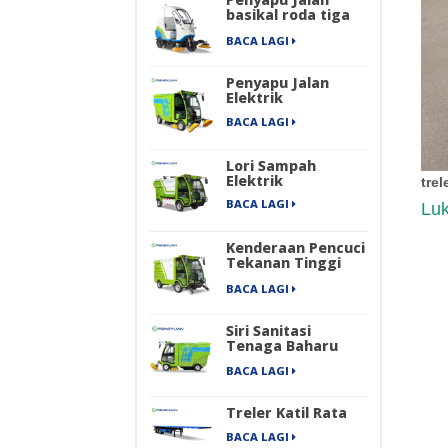
basikal roda tiga
elektrik
BACA LAGI
Penyapu Jalan
Elektrik
BACA LAGI
Lori Sampah
Elektrik
tre
BACA LAGI
Luk
Kenderaan Pencuci
Tekanan Tinggi
Elektrik
BACA LAGI
Siri Sanitasi
Tenaga Baharu
Empat Roda
BACA LAGI
Penyapu Jalan
Industri Elektrik
Tulen
Treler Katil Rata
BACA LAGI