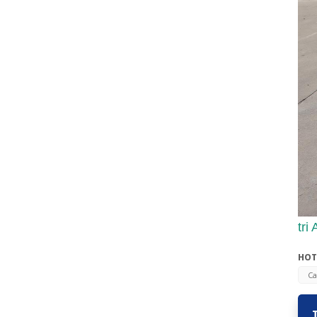
tri
HOT
Ca