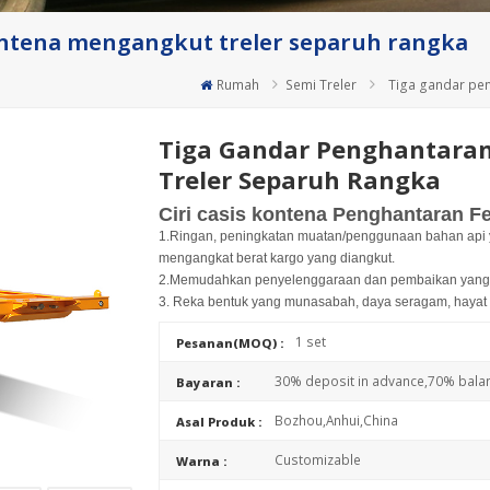
ntena mengangkut treler separuh rangka
Rumah
Semi Treler
Tiga gandar pe
Tiga Gandar Penghantara
Treler Separuh Rangka
Ciri casis kontena Penghantaran 
1.Ringan, peningkatan muatan/penggunaan bahan api
mengangkat berat kargo yang diangkut.
2.Memudahkan penyelenggaraan dan pembaikan yang le
3. Reka bentuk yang munasabah, daya seragam, hayat
1 set
Pesanan(MOQ) :
30% deposit in advance,70% bala
Bayaran :
Bozhou,Anhui,China
Asal Produk :
Customizable
Warna :