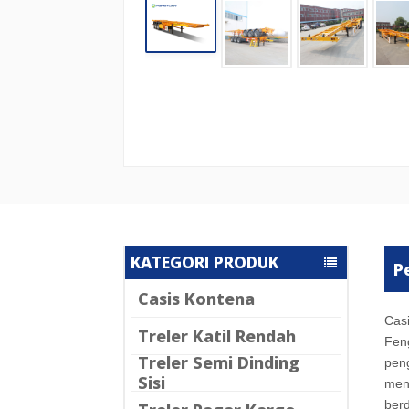
KATEGORI PRODUK
P
Casis Kontena
Casi
Treler Katil Rendah
Fen
Treler Semi Dinding
peng
Sisi
men
ber