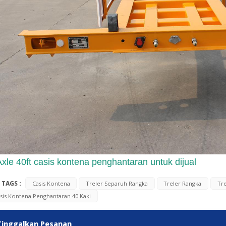
 Axle 40ft casis kontena penghantaran untuk dijual
 TAGS :
Casis Kontena
Treler Separuh Rangka
Treler Rangka
Tr
sis Kontena Penghantaran 40 Kaki
Tinggalkan Pesanan