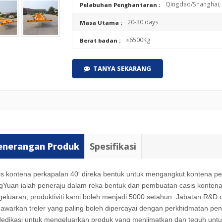
Qingdao/Shanghai, 
Pelabuhan Penghantaran :
20-30 days
Masa Utama :
≥6500Kg
Berat badan :
TANYA SEKARANG
enerangan Produk
Spesifikasi
s kontena perkapalan 40′ direka bentuk untuk mengangkut kontena perk
gYuan ialah peneraju dalam reka bentuk dan pembuatan casis kontena
eluaran, produktiviti kami boleh menjadi 5000 setahun. Jabatan R&D 
awarkan treler yang paling boleh dipercayai dengan perkhidmatan penu
dedikasi untuk mengeluarkan produk yang menjimatkan dan teguh un