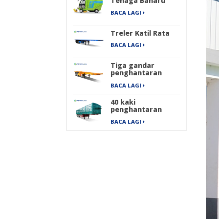
Tenaga Baharu
Empat Roda
BACA LAGI
Penyapu Jalan
Industri Elektrik
Tulen
Treler Katil Rata
BACA LAGI
Tiga gandar
penghantaran
kontena
BACA LAGI
mengangkut
treler separuh
40 kaki
rangka
penghantaran
barang berat
BACA LAGI
pengangkutan
kargo treler
separuh pagar