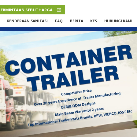
PERMINTAAN SEBUTHARGA
MALAY
KENDERAAN SANITASI
FAQ
BERITA
KES
HUBUNGI KAMI
English
French
Русский язык
Español
Português
Malay
ภาษา
بالعربية