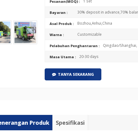
1 set
Pesanan(MOQ) :
30% deposit in advance,70% bala
Bayaran :
Bozhou,Anhui,China
Asal Produk :
Customizable
Warna :
Qingdao/Shanghai, 
Pelabuhan Penghantaran :
20-30 days
Masa Utama :
TANYA SEKARANG
enerangan Produk
Spesifikasi