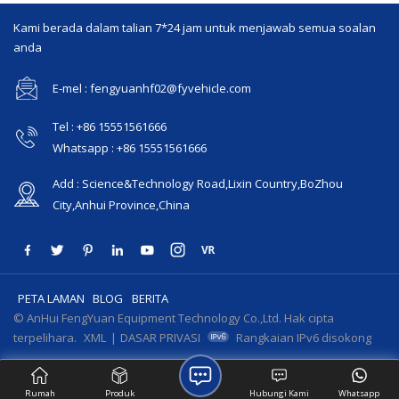
Kami berada dalam talian 7*24 jam untuk menjawab semua soalan
anda
E-mel : fengyuanhf02@fyvehicle.com
Tel : +86 15551561666
Whatsapp : +86 15551561666
Add : Science&Technology Road,Lixin Country,BoZhou
City,Anhui Province,China
PETA LAMAN
BLOG
BERITA
© AnHui FengYuan Equipment Technology Co.,Ltd. Hak cipta
terpelihara.
XML
|
DASAR PRIVASI
Rangkaian IPv6 disokong
Rumah
Produk
Hubungi Kami
Whatsapp