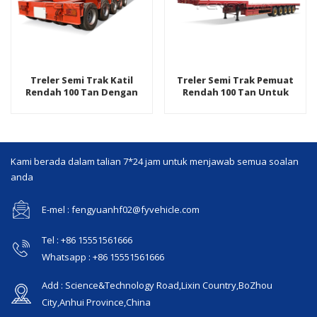
Treler Semi Trak Katil
Treler Semi Trak Pemuat
Rendah 100 Tan Dengan
Rendah 100 Tan Untuk
Tangga Mekanikal
Pengangkutan Jentera
Jengkaut
Kami berada dalam talian 7*24 jam untuk menjawab semua soalan
anda
E-mel : fengyuanhf02@fyvehicle.com
Tel : +86 15551561666
Whatsapp : +86 15551561666
Add : Science&Technology Road,Lixin Country,BoZhou
City,Anhui Province,China