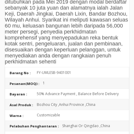
ditubuhkan pada Mei 2019 dengan modal berdaftar
sebanyak 10 juta yuan dan alamatnya ialah Jalan
Keji, Daerah Jingkai, Daerah Lixin, Bandar Bozhou,
Wilayah Anhui. Syarikat ini meliputi kawasan seluas
60 mu, keluasan bangunan lebih daripada 56,000
meter persegi, penyedia perkhidmatan
komprehensif yang menyepadukan reka bentuk
kotak sentri, pengeluaran, jualan dan pembinaan,
disesuaikan dengan keperluan pelanggan, untuk
menyediakan anda dengan rangkaian penuh
perkhidmatan sehenti
FY-UMLESB-9401001
Barang No :
1
Pesanan(MOQ) :
50% Advance Payment , Balance Before Delivery
Bayaran :
Bozhou City ,Anhui Province ,China
Asal Produk :
Customizable
Warna :
Shanghai Or Qingdao ,China
Pelabuhan Penghantaran :