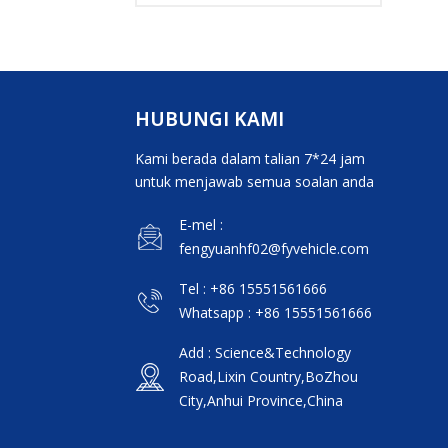
kargo treler
separuh pagar
HUBUNGI KAMI
Kami berada dalam talian 7*24 jam
untuk menjawab semua soalan anda
E-mel :
fengyuanhf02@fyvehicle.com
Tel : +86 15551561666
Whatsapp : +86 15551561666
Add : Science&Technology
Road,Lixin Country,BoZhou
City,Anhui Province,China