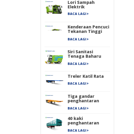
Lori Sampah
Elektrik
BACA LAGI
Kenderaan Pencuci
Tekanan Tinggi
Elektrik
BACA LAGI
Siri Sanitasi
Tenaga Baharu
Empat Roda
BACA LAGI
Penyapu Jalan
Industri Elektrik
Tulen
Treler Katil Rata
BACA LAGI
Tiga gandar
penghantaran
kontena
BACA LAGI
mengangkut
treler separuh
40 kaki
rangka
penghantaran
barang berat
BACA LAGI
pengangkutan