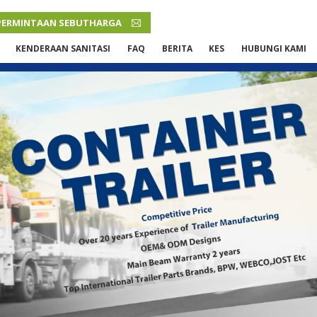
PERMINTAAN SEBUTHARGA
MALAY
KENDERAAN SANITASI
FAQ
BERITA
KES
HUBUNGI KAMI
English
French
Русский язык
Español
Português
Malay
ภาษา
بالعربية