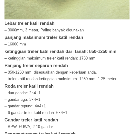
Lebar treler katil rendah
– 3000mm, 3 meter, Paling banyak digunakan
panjang maksimum treler katil rendah
– 16000 mm
ketinggian treler katil rendah dari tanah: 850-1250 mm
– ketinggian maksimum treler katil rendah: 1750 mm
Panjang treler separuh rendah
– 850-1250 mm, disesuaikan dengan keperluan anda.
– treler katil rendah ketinggian maksimum: 1250 mm, 1.25 meter
Roda treler katil rendah
– dua gandar: 2×4+1
– gandar tiga: 3×4+1
– gandar tepung: 4×4+1
– 6 gandar treler katil rendah: 6×4+1
Gandar treler katil rendah
– BPW, FUWA, 2-10 gandar
Penggantungan treler katil rendah