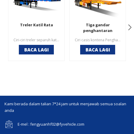
Treler Katil Rata
Tiga gandar
penghantaran
kontena mengangkut
Ciri-ciri treler separuh katil rata FengYuan1. Keluli struktur yang sangat teguh dengan kapasiti beban tegangan dan tinggi, kapasiti pemuatan 40 tan.2. Suspensi spring mekanikal jenis tugas berat untuk beban keperluan keperluan yang tinggi.3. Panjang dan lebar katil rendah tersedia dibuat khas4. Suspensi udara dan suspensi bogie adalah pilihan.
Ciri casis kontena Penghantaran FengYuan1.Ringan, peningkatan muatan/penggunaan bahan api yang dikurangkan, menjimatkan wang dan mengangkat berat kargo yang diangkut.2.Memudahkan penyelenggaraan dan pembaikan yang lebih baik pada peringkat kemudian, kos rendah.3. Reka bentuk yang munasabah, daya seragam, hayat perkhidmatan yang panjang.
treler separuh rangka
BACA LAGI
BACA LAGI
Kami berada dalam talian 7*24 jam untuk menjawab semua soalan
anda
E-mel : fengyuanhf02@fyvehicle.com