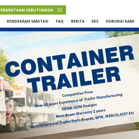
PERMINTAAN SEBUTHARGA
MALAY
KENDERAAN SANITASI
FAQ
BERITA
KES
HUBUNGI KAMI
English
French
Русский язык
Español
Português
Malay
ภาษา
بالعربية