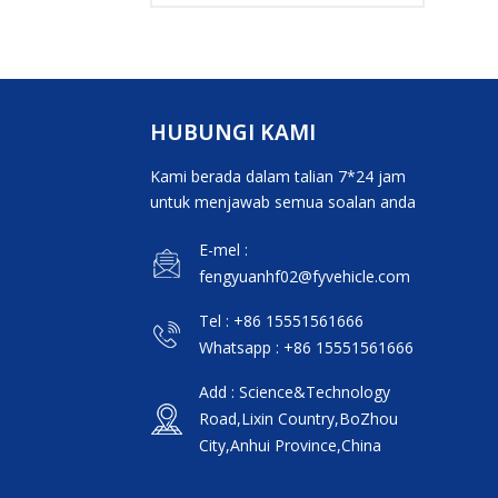
kargo treler
separuh pagar
HUBUNGI KAMI
Kami berada dalam talian 7*24 jam
untuk menjawab semua soalan anda
E-mel :
fengyuanhf02@fyvehicle.com
Tel : +86 15551561666
Whatsapp : +86 15551561666
Add : Science&Technology
Road,Lixin Country,BoZhou
City,Anhui Province,China