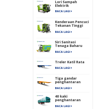
Lori Sampah
Elektrik
BACA LAGI
Kenderaan Pencuci
Tekanan Tinggi
Elektrik
BACA LAGI
Siri Sanitasi
Tenaga Baharu
Empat Roda
BACA LAGI
Penyapu Jalan
Industri Elektrik
Tulen
Treler Katil Rata
BACA LAGI
Tiga gandar
penghantaran
kontena
BACA LAGI
mengangkut
treler separuh
40 kaki
rangka
penghantaran
barang berat
BACA LAGI
pengangkutan