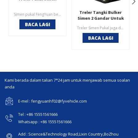
Treler Tangki Bulker
Simen pukal FengYuan bergantung pada pengalaman 20 tahun kami, reka bentuk profesional, pemasangan bahagian yang berkualiti, memberikan prestasi yang lebih tinggi, tahan lama, stabil. Bantu pelanggan mendapat lebih banyak, kos lebih murah. Ciri：1. Kadar pemuatan >98% pengisian penuh2. Kadar baki 15m paling sesuai silo4. Memunggah lebih cepat >1.5tan/min menjimatkan bahan api
Simen 2 Gandar Untuk
BACA LAGI
Dijual
Treler Simen Pukal juga dipanggil bulker simen, silobas atau treler silo. Ia digunakan terutamanya untuk pembungkusan pukal bahan kering serbuk seperti abu terbang, simen, serbuk kapur, serbuk bijih, alkali berbutir, serbuk aluminium, dll. Kita sering melihat treler separuh tangki simen pukal untuk pengangkutan bahan serbuk di loji simen, gudang simen dan tapak pembinaan yang besar.
BACA LAGI
Kami berada dalam talian 7*24 jam untuk menjawab semua soalan
anda
E-mel : fengyuanhf02@fyvehicle.com
Tel : +86 15551561666
Whatsapp : +86 15551561666
Add : Science&Technology Road,Lixin Country,BoZhou