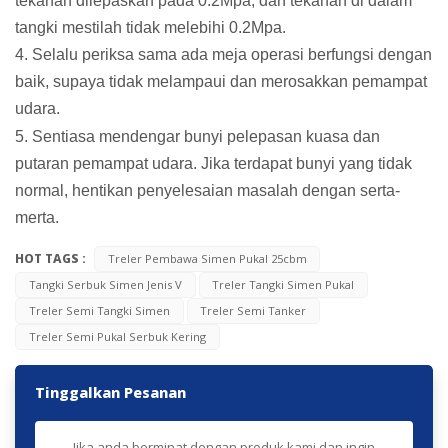
tekanan dilepaskan pada 0.2Mpa, dan tekanan di dalam
tangki mestilah tidak melebihi 0.2Mpa.
4. Selalu periksa sama ada meja operasi berfungsi dengan
baik, supaya tidak melampaui dan merosakkan pemampat
udara.
5. Sentiasa mendengar bunyi pelepasan kuasa dan
putaran pemampat udara. Jika terdapat bunyi yang tidak
normal, hentikan penyelesaian masalah dengan serta-
merta.
HOT TAGS :
Treler Pembawa Simen Pukal 25cbm
Tangki Serbuk Simen Jenis V
Treler Tangki Simen Pukal
Treler Semi Tangki Simen
Treler Semi Tanker
Treler Semi Pukal Serbuk Kering
Tinggalkan Pesanan
Jika anda berminat dengan produk kami dan ingin