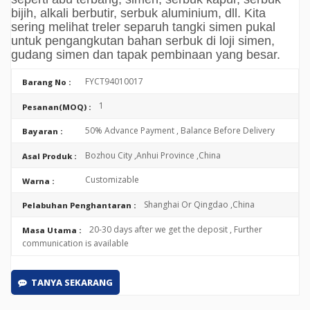
bijih, alkali berbutir, serbuk aluminium, dll. Kita
sering melihat treler separuh tangki simen pukal
untuk pengangkutan bahan serbuk di loji simen,
gudang simen dan tapak pembinaan yang besar.
FYCT94010017
Barang No :
1
Pesanan(MOQ) :
50% Advance Payment , Balance Before Delivery
Bayaran :
Bozhou City ,Anhui Province ,China
Asal Produk :
Customizable
Warna :
Shanghai Or Qingdao ,China
Pelabuhan Penghantaran :
20-30 days after we get the deposit , Further
Masa Utama :
communication is available
TANYA SEKARANG