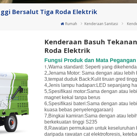
gi Bersalut Tiga Roda Elektrik
Rumah
Kenderaan Sanitasi
Kende
Kenderaan Basuh Tekanan 
Roda Elektrik
Fungsi Produk dan Mata Pegangan
1,
Warna standard:
Seperti yang dikehendak
2,
Jenama Motor:
Sama dengan atau lebih 
3,
tempat duduk
B
ack:
Kulit tiruan gred tingg
4,
Jenis lampu hadapan:
LED sepanjang ha
5,
Spesifikasi motor:
Sama dengan atau leb
magnet kekal tanpa berus
6,
Spesifikasi bateri:
Sama dengan atau lebi
kuasa bebas penyelenggaraan)
7,
Bingkai kamiran:
Sama dengan atau lebih 
berkekuatan tinggi
S235
8,
Rawatan permukaan
untuk
keseluruhan b
daripada rawatan cat elektroforesis, keteb