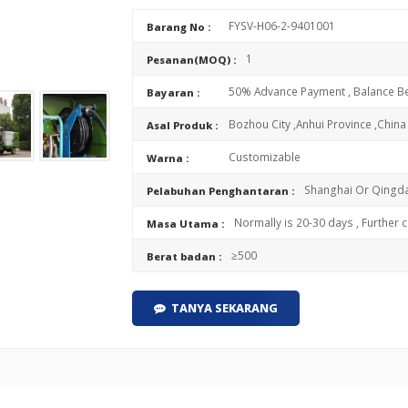
FYSV-H06-2-9401001
Barang No :
1
Pesanan(MOQ) :
50% Advance Payment , Balance Be
Bayaran :
Bozhou City ,Anhui Province ,China
Asal Produk :
Customizable
Warna :
Shanghai Or Qingda
Pelabuhan Penghantaran :
Normally is 20-30 days , Further 
Masa Utama :
≥500
Berat badan :
TANYA SEKARANG