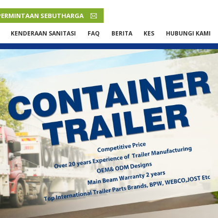
PERMINTAAN SEBUTHARGA
MALAY
KENDERAAN SANITASI
FAQ
BERITA
KES
HUBUNGI KAMI
English
French
Русский язык
Español
Português
Malay
ภาษา
بالعربية