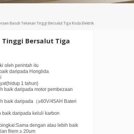
Deutsch
Türkçe
raan Basuh Tekanan Tinggi Bersalut Tiga Roda Elektrik
Tinggi Bersalut Tiga
i oleh perintah itu
baik daripada Honglida
i
yat
(hidup 1 tahun)
ih baik daripada motor pembezaan
h baik daripada
（
≥60V/45AH
Bateri
baik daripada keluli karbon
ingkai:
Sama dengan atau lebih baik
alan filem ≥ 20um