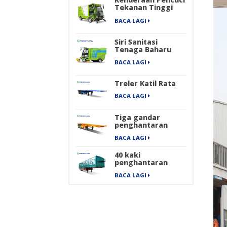
Tekanan Tinggi
Elektrik
BACA LAGI
Siri Sanitasi
Tenaga Baharu
Empat Roda
BACA LAGI
Penyapu Jalan
Industri Elektrik
Tulen
Treler Katil Rata
BACA LAGI
Tiga gandar
penghantaran
kontena
BACA LAGI
mengangkut
treler separuh
40 kaki
rangka
penghantaran
barang berat
BACA LAGI
pengangkutan
kargo treler
separuh pagar