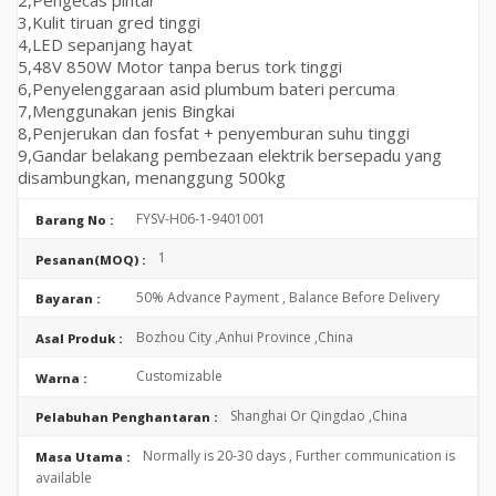
2,
Pengecas pintar
3,
Kulit tiruan gred tinggi
4,
LED sepanjang hayat
5,
48V 850W Motor tanpa berus tork tinggi
6,
Penyelenggaraan asid plumbum
bateri percuma
7,
Menggunakan jenis Bingkai
8,
Penjerukan dan fosfat + penyemburan suhu tinggi
9,
Gandar belakang pembezaan elektrik bersepadu yang
disambungkan, menanggung 500kg
FYSV-H06-1-9401001
Barang No :
1
Pesanan(MOQ) :
50% Advance Payment , Balance Before Delivery
Bayaran :
Bozhou City ,Anhui Province ,China
Asal Produk :
Customizable
Warna :
Shanghai Or Qingdao ,China
Pelabuhan Penghantaran :
Normally is 20-30 days , Further communication is
Masa Utama :
available