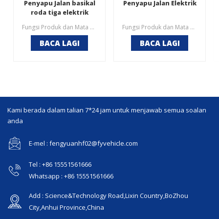
Penyapu Jalan basikal
Penyapu Jalan Elektrik
roda tiga elektrik
Fungsi Produk dan Mata Pegangan 1. Debu, pasir, batu, daun, dahan, pepejal terampai, botol rokok dan minuman, bolt dan nat, dan sistem pemercik boleh dibersihkan untuk mengelakkan habuk;2. Dilengkapi dengan antara muka bekalan air pili air, kelajuan bekalan air adalah pantas, dan pemadam kebakaran perbandaran di sepanjang jalan boleh digunakan pada bila-bila masa;3. Ia dilengkapi dengan kipas elektrik jenis siling, yang boleh berputar ke kiri dan kanan, depan dan belakang, dan dilengkapi dengan peranti mula dan berhenti tanpa kuasa;4. Reka bentuk manusiawi, meja kerja operasi mudah difahami.
Fungsi Produk dan Mata Pegangan 1,Kabin tertutup sepenuhnya, berkaca dan lutsinar pada tiga bahagian, penglihatan baik untuk operasi pembersihan, penampilan sempurnaTong sampah standard 2,240L, mudah diganti, tidak perlu membuang sampah di stesen pemindahan, menjimatkan masa pergi dan balik dan kecekapan operasi yang lebih tinggi.3, Berus Empat Sisi + Operasi Berus Utama, Membersih lebih Bersih, semburan air di hadapan habuk, kipas sedut habuk selepas habuk, elakkan operasi habuk sekunder.4, Ia boleh menggantikan pembersihan kereta bahan api yang besar, kos penggunaan adalah 10% daripada bekas, kesan pembersihan adalah lebih baik.5, Bateri litium pilihan, ditambah penghawa dingin.
BACA LAGI
BACA LAGI
Kami berada dalam talian 7*24 jam untuk menjawab semua soalan
anda
E-mel : fengyuanhf02@fyvehicle.com
Tel : +86 15551561666
Whatsapp : +86 15551561666
Add : Science&Technology Road,Lixin Country,BoZhou
City,Anhui Province,China