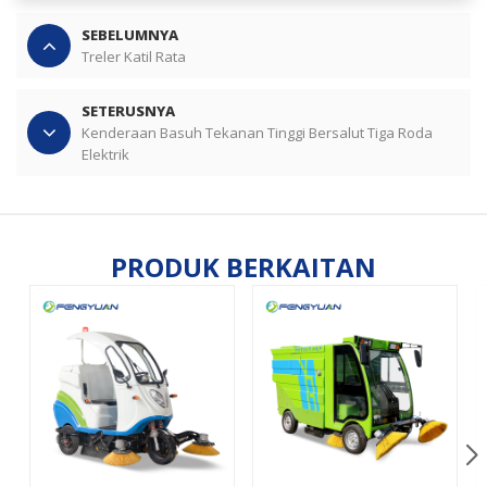
SEBELUMNYA
Treler Katil Rata
SETERUSNYA
Kenderaan Basuh Tekanan Tinggi Bersalut Tiga Roda
Elektrik
PRODUK BERKAITAN