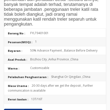
banyak tempat adalah terhad, terutamanya di
beberapa jambatan .penggunaan treler katil rata
tidak boleh diangkut, jadi orang ramai
menggunakan katil rendah treler separuh untuk
pengangkutan.
FYLT9401001
Barang No :
1
Pesanan(MOQ) :
50% Advance Payment , Balance Before Delivery
Bayaran :
Bozhou City ,Anhui Province ,China
Asal Produk :
Customizable
Warna :
Shanghai Or Qingdao ,China
Pelabuhan Penghantaran :
20-30 days after we get the deposit , Further
Masa Utama :
communication is available
13T/16T
Berat badan :