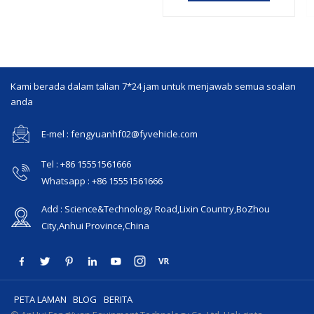
Kami berada dalam talian 7*24 jam untuk menjawab semua soalan
anda
E-mel : fengyuanhf02@fyvehicle.com
Tel : +86 15551561666
Whatsapp : +86 15551561666
Add : Science&Technology Road,Lixin Country,BoZhou
City,Anhui Province,China
PETA LAMAN
BLOG
BERITA