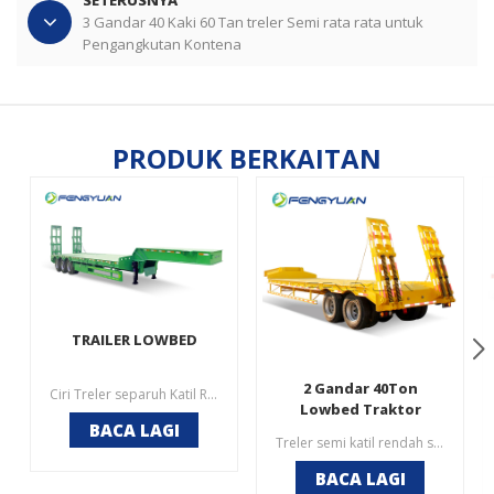
3 Gandar 40 Kaki 60 Tan treler Semi rata rata untuk
Pengangkutan Kontena
PRODUK BERKAITAN
TRAILER LOWBED
2 Gandar 40Ton
Ciri Treler separuh Katil Rendah 3 Gandar1. Panjang permukaan yang dioptimumkan untuk pemuatan yang lebih baik, pusat graviti yang lebih rendah dan keselamatan yang lebih baik2. Beban mata tinggi kerana jarak anggota silang yang sempit3. Gandar diperbuat daripada jenama pengeluar terkenal seperti FUWA BPW4. Suspensi udara adalah dengan peranti mengangkat untuk operasi yang lebih mudah
Lowbed Traktor
BACA LAGI
Traktor Separa Treler
Treler semi katil rendah seperti dikenali sebagai treler katil rendah, treler lowboy .secara amnya terdapat digunakan untuk mengangkut jentera pembinaan dan peralatan besar .Secara amnya, banyak tempat adalah terhad, terutamanya di beberapa jambatan .penggunaan treler katil rata tidak boleh diangkut, jadi orang ramai menggunakan katil rendah treler separuh untuk pengangkutan.
BACA LAGI