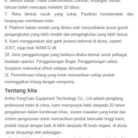
6. Seluruh badan Trailer Elektroforesis Lukisan, rintangan, kesan
lukisan boleh mencapai melebihi 10 tahun.
7. Reka bentuk rusuk yang sukar, Pastikan keselamatan dan
keupayaan membawa treler.
8. Platform beban rendah yang direka unik menyediakan pusat graviti
pengangkutan yang lebih rendah dan pengangkutan yang lebih lancar.
9. Kami menggunakan alat ganti jenama terkenal di dunia, seperti
JOST, injap brek WABCO dll.
10. Jenis penggantungan yang berbeza direka bentuk untuk pelbagai
keadaan operasi: Penggantungan Bogie; Penggantungan udara;
Suspensi mekanikal.offset selepas dimuatkan.
11. Pemeriksaan kilang yang ketat memastikan setiap produk
meninggalkan kilang dengan sempurna.
Tentang kita
AnHui FengYuan Equipment Technology Co., Ltd adalah pengilang
profesional treler di china, kami mempunyai lebih daripada 20 tahun
pengalaman dalam kenderaan khas, sistem kawalan yang ketat dan
sistem pengurusan untuk memastikan produk berkualiti tinggi kami,
produk terjual dengan baik di lebih daripada 45 buah negara. di dunia
.amat disayangi oleh pelanggan .