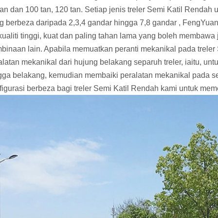
tan dan 100 tan, 120 tan. Setiap jenis treler Semi Katil Renda
g berbeza daripada 2,3,4 gandar hingga 7,8 gandar , FengYuan 
kualiti tinggi, kuat dan paling tahan lama yang boleh membawa 
binaan lain. Apabila memuatkan peranti mekanikal pada trele
alatan mekanikal dari hujung belakang separuh treler, iaitu, un
gga belakang, kemudian membaiki peralatan mekanikal pada se
figurasi berbeza bagi treler Semi Katil Rendah kami untuk me