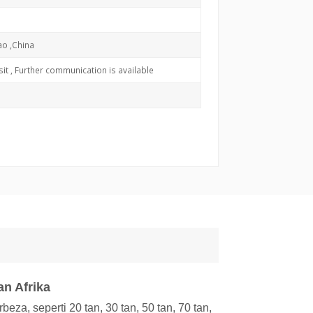
o ,China
it , Further communication is available
an Afrika
za, seperti 20 tan, 30 tan, 50 tan, 70 tan,