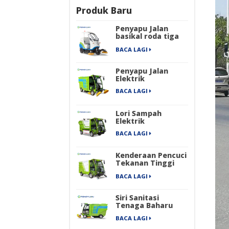
Produk Baru
Penyapu Jalan
basikal roda tiga
elektrik
BACA LAGI
Penyapu Jalan
Elektrik
BACA LAGI
Lori Sampah
Elektrik
BACA LAGI
Kenderaan Pencuci
Tekanan Tinggi
Elektrik
BACA LAGI
Siri Sanitasi
Tenaga Baharu
Empat Roda
BACA LAGI
Penyapu Jalan
Industri Elektrik