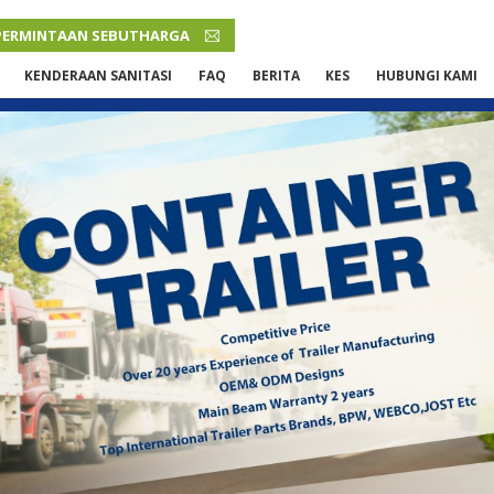
PERMINTAAN SEBUTHARGA
MALAY
KENDERAAN SANITASI
FAQ
BERITA
KES
HUBUNGI KAMI
English
French
Русский язык
Español
Português
Malay
ภาษา
بالعربية