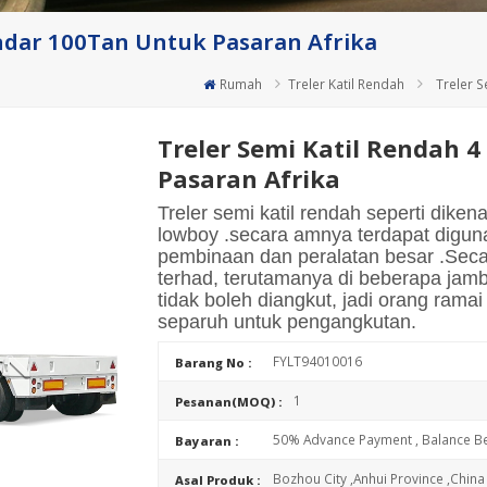
andar 100Tan Untuk Pasaran Afrika
Rumah
Treler Katil Rendah
Treler 
Treler Semi Katil Rendah 
Pasaran Afrika
Treler semi katil rendah seperti dikenal
lowboy .secara amnya terdapat digun
pembinaan dan peralatan besar .Sec
terhad, terutamanya di beberapa jamba
tidak boleh diangkut, jadi orang rama
separuh untuk pengangkutan.
FYLT94010016
Barang No :
1
Pesanan(MOQ) :
50% Advance Payment , Balance Be
Bayaran :
Bozhou City ,Anhui Province ,China
Asal Produk :