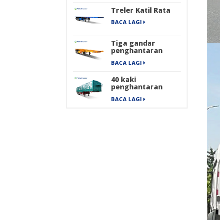
Tulen
Treler Katil Rata
BACA LAGI
Tiga gandar
penghantaran
kontena
BACA LAGI
mengangkut
treler separuh
40 kaki
rangka
penghantaran
barang berat
BACA LAGI
pengangkutan
kargo treler
separuh pagar