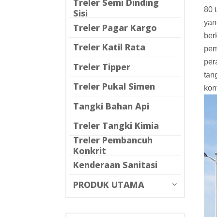
Treler Semi Dinding
80 
Sisi
yan
Treler Pagar Kargo
ber
Treler Katil Rata
pem
per
Treler Tipper
tan
Treler Pukal Simen
kon
Tangki Bahan Api
Treler Tangki Kimia
Treler Pembancuh
Konkrit
Kenderaan Sanitasi
PRODUK UTAMA